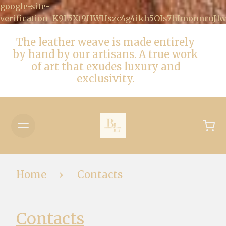
google-site-
verification=K9L5Xt9HWHszc4g4ikh5OIs7hImonncuJ
The leather weave is made entirely
by hand by our artisans. A true work
of art that exudes luxury and
exclusivity.
Home
Contacts
Contacts